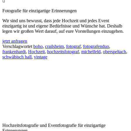
Fotografie für einzigartige Erinnerungen
Wir sind uns bewusst, dass jede Hochzeit und jedes Event
einzigartig ist und eigene Bedürfnisse und Wünsche hat. Deshalb
legen wir großen Wert darauf, auf eure Vorstellungen einzugehen.
jetzt anfragen
Verschlagwortet
boho
,
crailsheim
,
fotograf
,
fotografenduo
,
frankenhardt
,
Hochzeit
,
hochzeitsfotograf
,
michelfeld
,
oberspeltach
,
schwäbisch hall
,
vintage
Hochzeitsfotografie und Eventfotografie für einzigartige
Erinnerungen.