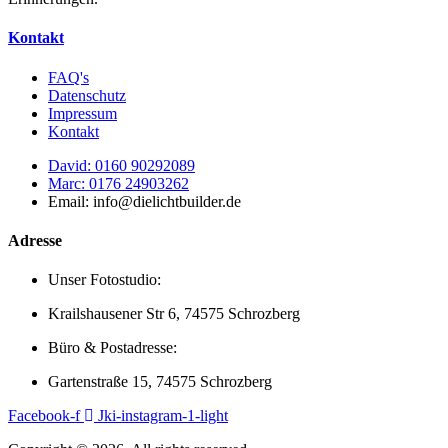
Kontakt
FAQ's
Datenschutz
Impressum
Kontakt
David: 0160 90292089
Marc: 0176 24903262
Email: info@dielichtbuilder.de
Adresse
Unser Fotostudio:
Krailshausener Str 6, 74575 Schrozberg
Büro & Postadresse:
Gartenstraße 15, 74575 Schrozberg
Facebook-f
Jki-instagram-1-light