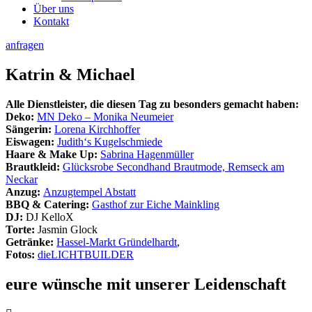
Über uns
Kontakt
anfragen
Katrin & Michael
Alle Dienstleister, die diesen Tag zu besonders gemacht haben:
Deko:
MN Deko – Monika Neumeier
Sängerin:
Lorena Kirchhoffer
Eiswagen:
Judith‘s Kugelschmiede
Haare & Make Up:
Sabrina Hagenmüller
Brautkleid:
Glücksrobe Secondhand Brautmode, Remseck am
Neckar
Anzug:
Anzugtempel Abstatt
BBQ & Catering:
Gasthof zur Eiche Mainkling
DJ:
DJ KelloX
Torte:
Jasmin Glock
Getränke:
Hassel-Markt Gründelhardt
,
Fotos:
dieLICHTBUILDER
eure wünsche mit unserer Leidenschaft